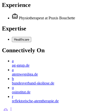
Experience
Physiotherapeut
at Praxis Bouchette
Expertise
Healthcare
Connectively
On
a
ag-ggup.de
a
atemwegsliga.de
b
bundesverband-skoliose.de
o
osinstitut.de
r
reflektorische-atemtherapie.de