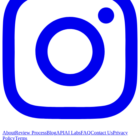
About
Review Process
Blog
API
AI Labs
FAQ
Contact Us
Privacy
Policy
Terms