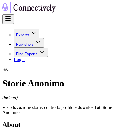
Experts
Publishers
Find Experts
Login
S
A
Storie Anonimo
(
he/him
)
Visualizzazione storie, controllo profilo e download at Storie
Anonimo
About