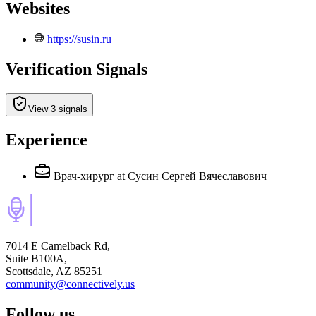
Websites
https://susin.ru
Verification Signals
View 3 signals
Experience
Врач-хирург
at Сусин Сергей Вячеславович
7014 E Camelback Rd,
Suite B100A,
Scottsdale, AZ 85251
community@connectively.us
Follow us