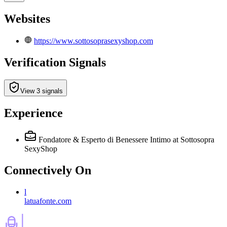
Websites
https://www.sottosoprasexyshop.com
Verification Signals
View 3 signals
Experience
Fondatore & Esperto di Benessere Intimo
at Sottosopra
SexyShop
Connectively
On
l
latuafonte.com